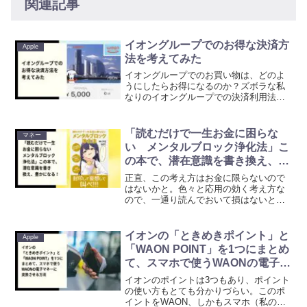
関連記事
イオングループでのお得な決済方
Apple
法を考えてみた
イオングループでのお買い物は、どのよ
うにしたらお得になるのか？ズボラな私
なりのイオングループでの決済利用法を
まとめてみました。
「読むだけで一生お金に困らな
マネー
い メンタルブロック浄化法」こ
の本で、潜在意識を書き換え、豊
かになる！
正直、この考え方はお金に限らないので
はないかと。色々と応用の効く考え方な
ので、一通り読んでおいて損はないと思
います。本当にオススメしたいと感じた
本です。
イオンの「ときめきポイント」と
Apple
「WAON POINT」を1つにまとめ
て、スマホで使うWAONの電子マ
ネーに変換させる方法
イオンのポイントは3つもあり、ポイント
の使い方もとても分かりづらい。このポ
イントをWAON、しかもスマホ（私の場