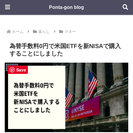
Ponta-gon blog
ホーム
暮らし
マネー
為替手数料0円で米国ETFを新NISAで購入
することにしました
マネー
Save