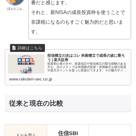
番だと感じます。
ぽんたごん
それと、新NISAの成長投資枠を使うことで
非課税になるのもすごく魅力的だと思いま
す。
投信積立の次はコレ 米株積立で成長の波に乗ろ
う | 楽天証券
投資初心者の方や、投資信託や投信積立の取引経験のある
方も、次のステップは米国株式投資！米国株式も積立投資
や楽天ポイントを使った投資ができます。その魅力やメリ
ットとあわせて、年代や投資目的別の銘柄ランキングも掲
載。
www.rakuten-sec.co.jp
従来と現在の比較
住信SBI
ドルを買う