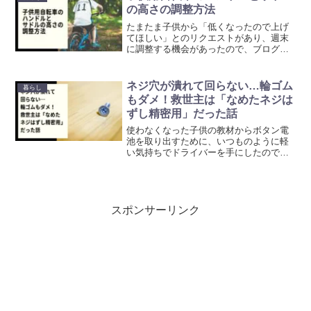
の高さの調整方法
たまたま子供から「低くなったので上げ
てほしい」とのリクエストがあり、週末
に調整する機会があったので、ブログで
方法をシェアしたいと思いました。ハン
ドルとサドルの高さを調整するだけで、
子供の乗りやすさは飛躍的に向上しま
ネジ穴が潰れて回らない…輪ゴム
暮らし
す。
もダメ！救世主は「なめたネジは
ずし精密用」だった話
使わなくなった子供の教材からボタン電
池を取り出すために、いつものように軽
い気持ちでドライバーを手にしたのです
が…これが、まさかの“大苦戦”の始まり。
今回はこれを解決に導いた「救世主」の
話をしたいと思います。
スポンサーリンク