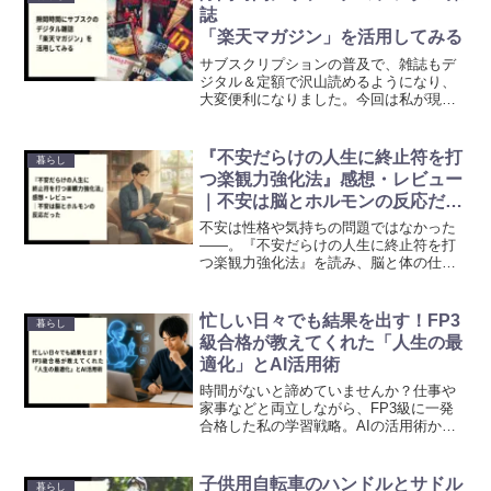
誌
「楽天マガジン」を活用してみる
サブスクリプションの普及で、雑誌もデ
ジタル＆定額で沢山読めるようになり、
大変便利になりました。今回は私が現在
愛用している、サブスクならではの楽天
マガジンの活用法を1つ提案したいと思い
ます。
『不安だらけの人生に終止符を打
暮らし
つ楽観力強化法』感想・レビュー
｜不安は脳とホルモンの反応だっ
た
不安は性格や気持ちの問題ではなかった
——。『不安だらけの人生に終止符を打
つ楽観力強化法』を読み、脳と体の仕組
みから不安を整える方法を、実体験とと
もにレビューします。
忙しい日々でも結果を出す！FP3
暮らし
級合格が教えてくれた「人生の最
適化」とAI活用術
時間がないと諦めていませんか？仕事や
家事などと両立しながら、FP3級に一発
合格した私の学習戦略。AIの活用術か
ら、挫折しないための柔軟なルーティン
まで、効率的に成果を出すための仕組み
化のヒントをお届けします。
子供用自転車のハンドルとサドル
暮らし