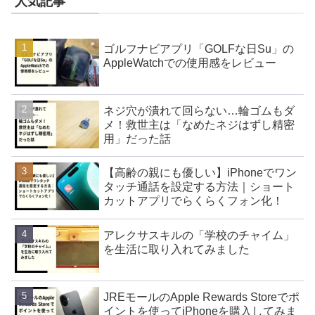
人気記事
ゴルフナビアプリ「GOLFな日Su」の
AppleWatchでの使用感をレビュー
ネジ穴が潰れて回らない…輪ゴムもダ
メ！救世主は「なめたネジはずし精密
用」だった話
【高齢の親にも優しい】iPhoneでワン
タッチ通話を設定する方法｜ショート
カットアプリでらくらくフォン化！
アレクサスキルの「学校のチャイム」
を生活に取り入れてみました
JREモールのApple Rewards Storeでポ
イントを使ってiPhoneを購入してみま