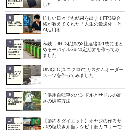
した
忙しい日々でも結果を出す！FP3級合
格が教えてくれた「人生の最適化」と
AI活用術
私鉄⇒JR⇒私鉄の3社連絡を1枚にまと
めるモバイルSuica定期券を作ってみ
ました
UNIQLO(ユニクロ)でカスタムオーダー
スーツを作ってみました
子供用自転車のハンドルとサドルの高
さの調整方法
【節約＆ダイエット】オヤジの作るサ
バの塩焼き弁当レシピ｜低カロリーで