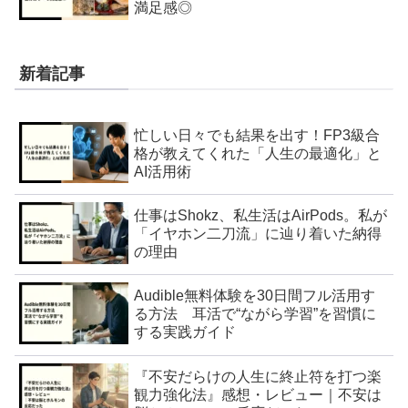
満足感◎
新着記事
忙しい日々でも結果を出す！FP3級合
格が教えてくれた「人生の最適化」と
AI活用術
仕事はShokz、私生活はAirPods。私が
「イヤホン二刀流」に辿り着いた納得
の理由
Audible無料体験を30日間フル活用す
る方法 耳活で“ながら学習”を習慣に
する実践ガイド
『不安だらけの人生に終止符を打つ楽
観力強化法』感想・レビュー｜不安は