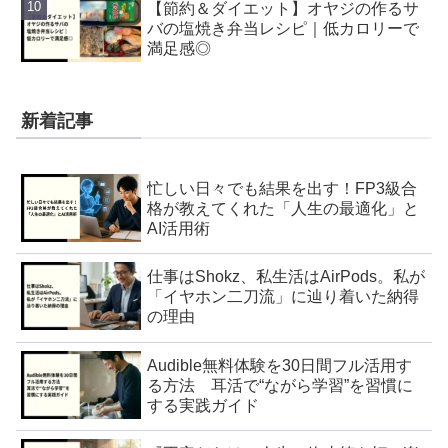
【節約＆ダイエット】オヤジの作るサ
バの塩焼き弁当レシピ｜低カロリーで
満足感◎
新着記事
忙しい日々でも結果を出す！FP3級合
格が教えてくれた「人生の最適化」と
AI活用術
仕事はShokz、私生活はAirPods。私が
「イヤホン二刀流」に辿り着いた納得
の理由
Audible無料体験を30日間フル活用す
る方法 耳活で“ながら学習”を習慣に
する実践ガイド