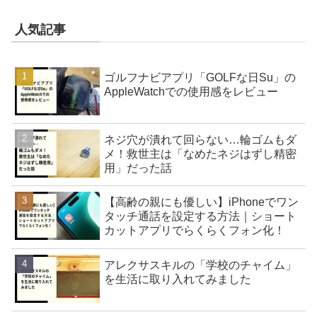
人気記事
ゴルフナビアプリ「GOLFな日Su」の
AppleWatchでの使用感をレビュー
ネジ穴が潰れて回らない…輪ゴムもダ
メ！救世主は「なめたネジはずし精密
用」だった話
【高齢の親にも優しい】iPhoneでワン
タッチ通話を設定する方法｜ショート
カットアプリでらくらくフォン化！
アレクサスキルの「学校のチャイム」
を生活に取り入れてみました