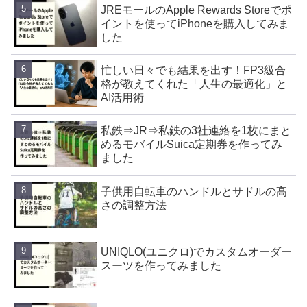
JREモールのApple Rewards Storeでポ
イントを使ってiPhoneを購入してみま
した
忙しい日々でも結果を出す！FP3級合
格が教えてくれた「人生の最適化」と
AI活用術
私鉄⇒JR⇒私鉄の3社連絡を1枚にまと
めるモバイルSuica定期券を作ってみ
ました
子供用自転車のハンドルとサドルの高
さの調整方法
UNIQLO(ユニクロ)でカスタムオーダー
スーツを作ってみました