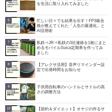
を生活に取り入れてみました
忙しい日々でも結果を出す！FP3級合
格が教えてくれた「人生の最適化」と
AI活用術
私鉄⇒JR⇒私鉄の3社連絡を1枚にまと
めるモバイルSuica定期券を作ってみ
ました
【アレクサ活用】音声リマインダー設
定で出発時間をお知らせ
子供用自転車のハンドルとサドルの高
さの調整方法
【節約＆ダイエット】オヤジの作るサ