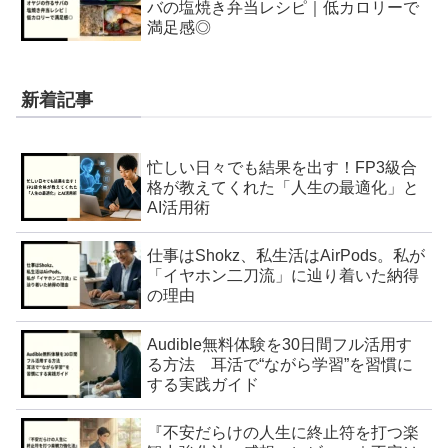
バの塩焼き弁当レシピ｜低カロリーで
満足感◎
新着記事
忙しい日々でも結果を出す！FP3級合
格が教えてくれた「人生の最適化」と
AI活用術
仕事はShokz、私生活はAirPods。私が
「イヤホン二刀流」に辿り着いた納得
の理由
Audible無料体験を30日間フル活用す
る方法 耳活で“ながら学習”を習慣に
する実践ガイド
『不安だらけの人生に終止符を打つ楽