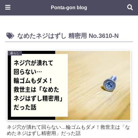
Ponta-gon blog
なめたネジはずし 精密用 No.3610-N
暮らし
ネジ穴が潰れて回らない…輪ゴムもダメ！救世主は「な
めたネジはずし精密用」だった話